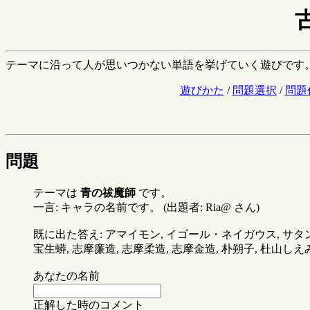
テーマに沿って人が思いつかない単語を挙げていく遊びです
遊びかた
/
問題選択
/
問題
問題
テーマは
青の祓魔師
です。
一言: キャラの名前です。 (出題者: Ria@ さん)
既に出た答え: アマイモン, イゴール・ネイガウス, サタン,
宝生蟒, 志摩廉造, 志摩柔造, 志摩金造, 朴朔子, 杜山しえみ
あなたの名前
正解した時のコメント