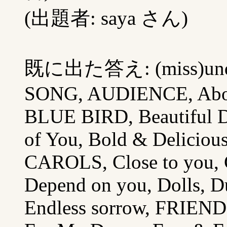
(出題者: saya さん)
既に出た答え: (miss)unde
SONG, AUDIENCE, About 
BLUE BIRD, Beautiful Da
of You, Bold & Delicious
CAROLS, Close to you, C
Depend on you, Dolls, Du
Endless sorrow, FRIEND,