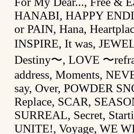
For My Dear..., Free & 
HANABI, HAPPY ENDI
or PAIN, Hana, Heartplac
INSPIRE, It was, JEWEL
Destiny〜, LOVE 〜refra
address, Moments, NEVE
say, Over, POWDER SNOW
Replace, SCAR, SEASO
SURREAL, Secret, Starti
UNITE!, Voyage, WE WI