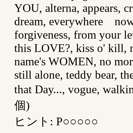
YOU, alterna, appears, cr
dream, everywhere nowhe
forgiveness, from your le
this LOVE?, kiss o' kil
name's WOMEN, no more w
still alone, teddy bear, th
that Day..., vogue, wal
個)
ヒント: P○○○○○