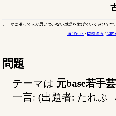
テーマに沿って人が思いつかない単語を挙げていく遊びです
遊びかた
/
問題選択
/
問題
問題
テーマは
元base若手
一言: (出題者: たれぷ→