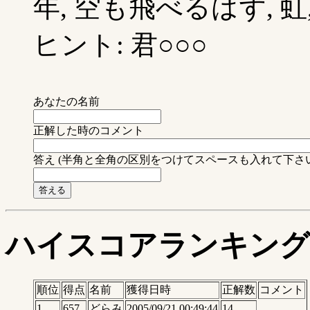
年, 空も飛べるはず, 虹,
ヒント: 君○○○
あなたの名前
正解した時のコメント
答え (半角と全角の区別をつけてスペースも入れて下さ
ハイスコアランキング
順位
得点
名前
獲得日時
正解数
コメント
1
657
どらみ
2005/09/21 00:49:44
14