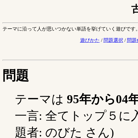
テーマに沿って人が思いつかない単語を挙げていく遊びです
遊びかた
/
問題選択
/
問題
問題
テーマは
95年から0
一言: 全てトップ５に
題者: のびた さん)