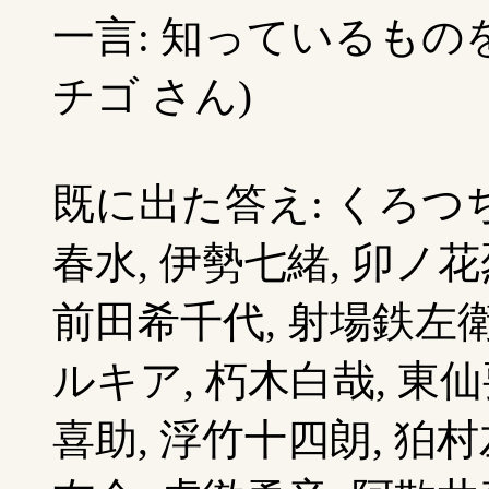
一言: 知っているものを
チゴ さん)
既に出た答え: くろつち
春水, 伊勢七緒, 卯ノ花
前田希千代, 射場鉄左衛
ルキア, 朽木白哉, 東仙
喜助, 浮竹十四朗, 狛村