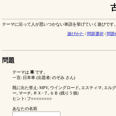
テーマに沿って人が思いつかない単語を挙げていく遊びです
遊びかた
/
問題選択
/
問題
問題
テーマは
車
です。
一言: 日本車 (出題者: のぞみ さん)
既に出た答え: MPV, ウイングロード, エスティマ, エルグ
ー, マーチ, ＲＸ−７, ｂＢ (残り 5 個)
ヒント: フ○○○○○○○○
あなたの名前