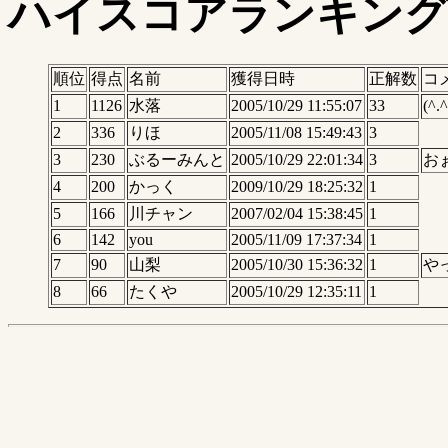
ハイスコアランキング
順位
得点
名前
獲得日時
正解数
コ
1
1126
水落
2005/10/29 11:55:07
33
(^.^
2
336
りほ
2005/11/08 15:49:43
3
3
230
ぶるーみんと
2005/10/29 22:01:34
3
お
4
200
かっく
2009/10/29 18:25:32
1
5
166
川チャン
2007/02/04 15:38:45
1
6
142
you
2005/11/09 17:37:34
1
7
90
山梨
2005/10/30 15:36:32
1
や
8
66
たくや
2005/10/29 12:35:11
1