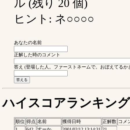
ル (残り 20 個)
ヒント: ネ○○○○
あなたの名前
正解した時のコメント
答え (登場した人。ファーストネームで。おぼえてるか
ハイスコアランキング
順位
得点
名前
獲得日時
正解数
コメ
1
642
すーか
2001/02/12 13:14:31
21