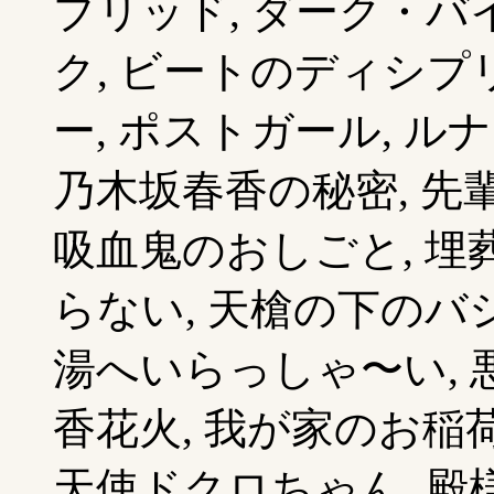
ブリッド, ダーク・バ
ク, ビートのディシプ
ー, ポストガール, ル
乃木坂春香の秘密, 先
吸血鬼のおしごと, 埋葬
らない, 天槍の下のバシ
湯へいらっしゃ〜い, 
香花火, 我が家のお稲荷
天使ドクロちゃん, 殿様