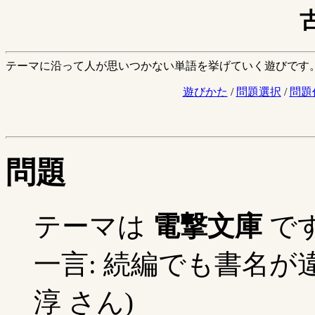
テーマに沿って人が思いつかない単語を挙げていく遊びです
遊びかた
/
問題選択
/
問題
問題
テーマは
電撃文庫
で
一言: 続編でも書名が
淳 さん)