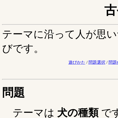
古
テーマに沿って人が思い
びです。
遊びかた
/
問題選択
/
問題
問題
テーマは
犬の種類
で