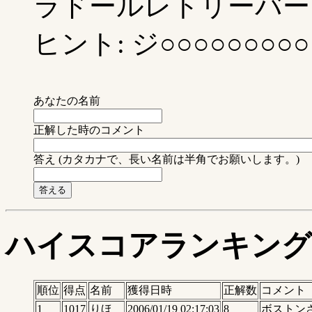
ラドールレトリーバー (
ヒント: ジ○○○○○○○○○
あなたの名前
正解した時のコメント
答え (カタカナで、長い名前は半角でお願いします。)
ハイスコアランキング
順位
得点
名前
獲得日時
正解数
コメント
1
1017
りほ
2006/01/19 02:17:03
8
ボストン