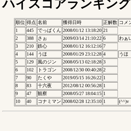
ハイスコアランキング
順位
得点
名前
獲得日時
正解数
コメ
1
445
でっぱくん
2008/01/12 13:18:20
21
2
388
さぉ
2009/03/14 21:10:22
6
わぁ
3
210
鉄心
2008/01/12 16:12:16
7
4
144
うほ
2008/01/29 23:12:28
4
うほ
5
129
風のジン
2008/05/13 02:18:28
3
6
102
トラゴン
2008/12/30 00:40:28
2
7
90
たくや
2019/05/15 16:26:22
1
8
83
十六夜
2012/08/12 00:56:28
1
9
47
観察
2008/05/27 18:04:15
1
10
40
コナミマン
2008/02/28 12:35:10
1
(^^)v