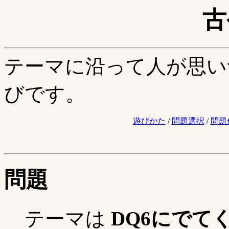
古
テーマに沿って人が思い
びです。
遊びかた
/
問題選択
/
問題
問題
テーマは
DQ6にでて