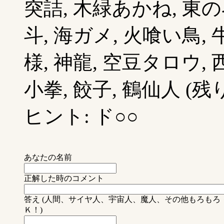
突詰, 木緑あかね, 東の
斗, 海ガメ, 火喰い鳥, 
様, 神龍, 空豆タロウ, 
小拳, 餃子, 鶴仙人 (残り
ヒント: ド○○
あなたの名前
正解した時のコメント
答え (人間、サイヤ人、宇宙人、魔人、その他もろも
Ｋ！)