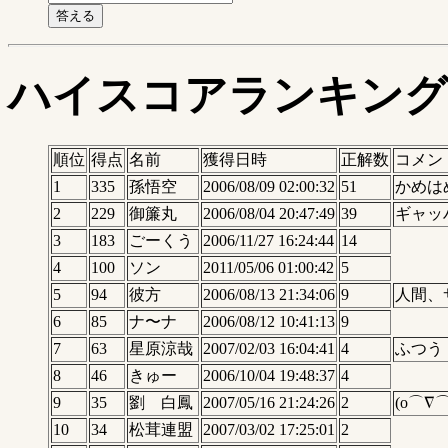
ハイスコアランキング
順位
得点
名前
獲得日時
正解数
コメン
1
335
孫悟空
2006/08/09 02:00:32
51
かめは
2
229
御簾丸
2006/08/04 20:47:49
39
ギャッハ
3
183
ごーくう
2006/11/27 16:24:44
14
4
100
ソン
2011/05/06 01:00:42
5
5
94
彼方
2006/08/13 21:34:06
9
人間、
6
85
ナ〜ナ
2006/08/12 10:41:13
9
7
63
星原涼哉
2007/02/03 16:04:41
4
ふつう
8
46
きゅー
2006/10/04 19:48:37
4
9
35
劉 白鳳
2007/05/16 21:24:26
2
(o⌒∇⌒
10
34
松茸連盟
2007/03/02 17:25:01
2