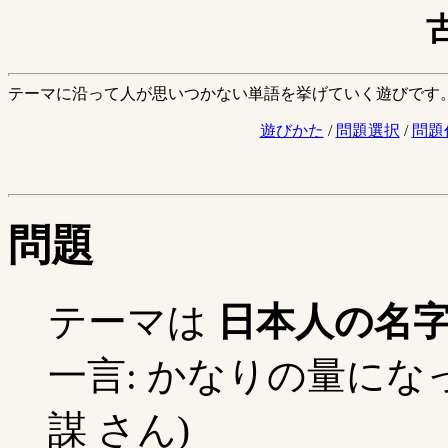
テーマに沿って人が思いつかない単語を挙げていく遊びです
遊びかた
/
問題選択
/
問題
問題
テーマは
日本人の名
一言: かなりの量になっ
謀 さん)