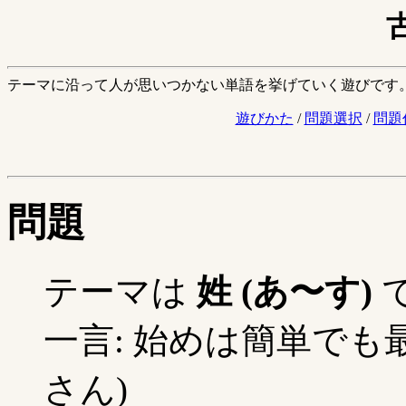
テーマに沿って人が思いつかない単語を挙げていく遊びです
遊びかた
/
問題選択
/
問題
問題
テーマは
姓 (あ〜す)
一言: 始めは簡単でも最
さん)