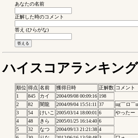
あなたの名前
正解した時のコメント
答え (ひらがな)
ハイスコアランキング
順位
得点
名前
獲得日時
正解数
コメント
1
845
カイ
2004/09/08 00:09:16
198
2
82
闇龍
2004/09/04 15:51:11
37
щ(￣ロ￣щ
3
54
けいこ
2005/03/14 18:00:01
6
やったー
4
48
きら
2005/01/25 16:14:40
6
5
32
なつ
2004/09/13 21:21:38
4
6
30
りな
2012/06/16 13:58:48
3
ワォ