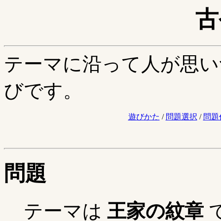
古
テーマに沿って人が思い
びです。
遊びかた
/
問題選択
/
問題
問題
テーマは
王家の紋章