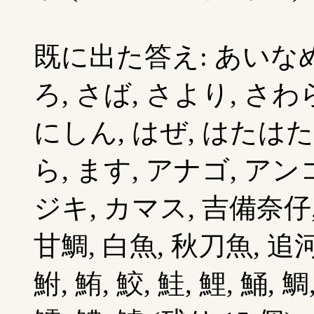
既に出た答え: あいなめ,
ろ, さば, さより, さわ
にしん, はぜ, はたはた
ら, ます, アナゴ, アン
ジキ, カマス, 吉備奈仔,
甘鯛, 白魚, 秋刀魚, 追河,
鮒, 鮪, 鮫, 鮭, 鯉, 鯒, 鯛,