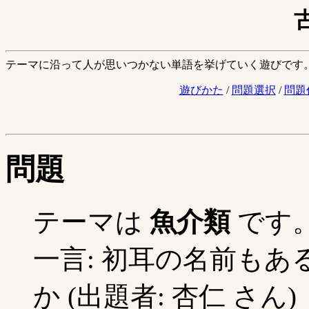
テーマに沿って人が思いつかない単語を挙げていく遊びです
遊びかた
/
問題選択
/
問題
問題
テーマは
魚介類
です
一言: 初耳の名前も
か (出題者: 杏仁 さん)