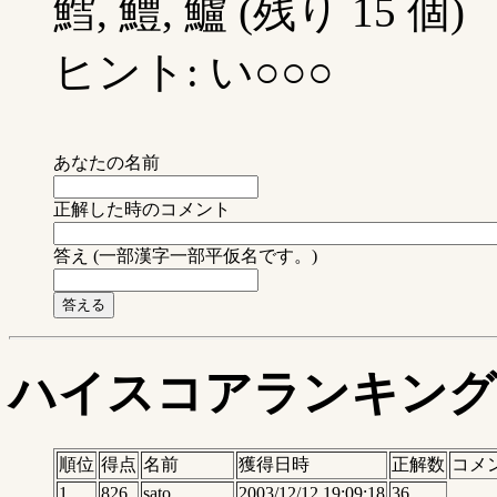
鱈, 鱧, 鱸 (残り 15 個)
ヒント: い○○○
あなたの名前
正解した時のコメント
答え (一部漢字一部平仮名です。)
ハイスコアランキング
順位
得点
名前
獲得日時
正解数
コメ
1
826
sato
2003/12/12 19:09:18
36