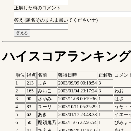
正解した時のコメント
答え (題名そのまんま書いてくださいナ)
ハイスコアランキング
順位
得点
名前
獲得日時
正解数
コメン
1
213
まさ
2003/09/09 00:18:54
3
2
165
みおこ
2003/01/04 23:17:24
3
わお！
3
90
さゆみ
2003/11/08 00:19:36
1
はさ
4
83
ユーリ
2003/10/11 05:25:29
1
うそ・
5
62
あき
2003/01/17 23:48:38
1
イエー
6
50
魔鎖鬼乃
2002/11/05 22:56:54
1
びみょ
7
47
ちえみ
2002/09/20 11:10:16
1
あは