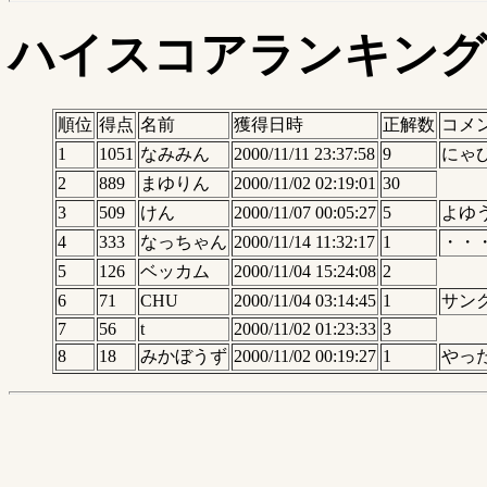
ハイスコアランキング
順位
得点
名前
獲得日時
正解数
コメ
1
1051
なみみん
2000/11/11 23:37:58
9
にゃ
2
889
まゆりん
2000/11/02 02:19:01
30
3
509
けん
2000/11/07 00:05:27
5
よゆ
4
333
なっちゃん
2000/11/14 11:32:17
1
・・
5
126
ベッカム
2000/11/04 15:24:08
2
6
71
CHU
2000/11/04 03:14:45
1
サン
7
56
t
2000/11/02 01:23:33
3
8
18
みかぼうず
2000/11/02 00:19:27
1
やっ