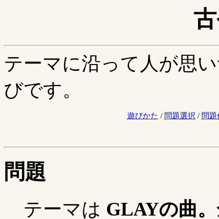
古
テーマに沿って人が思い
びです。
遊びかた
/
問題選択
/
問題
問題
テーマは
GLAYの曲