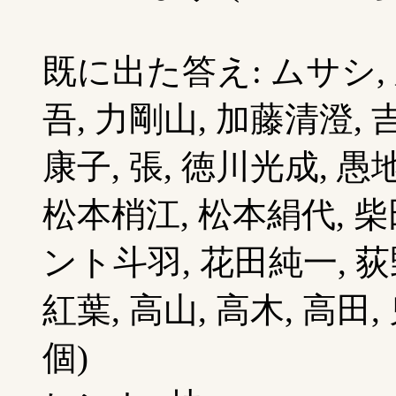
既に出た答え: ムサシ, 
吾, 力剛山, 加藤清澄, 
康子, 張, 徳川光成, 愚
松本梢江, 松本絹代, 
ント斗羽, 花田純一, 荻野
紅葉, 高山, 高木, 高田,
個)