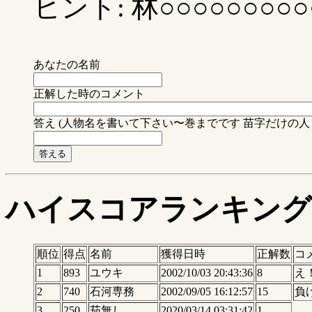
ヒント: 林○○○○○○○○○
あなたの名前
正解した時のコメント
答え (人物名を書いて下さい〜巻までです 苗字だけの人
ハイスコアランキング
順位
得点
名前
獲得日時
正解数
コ
1
893
ユウキ
2002/10/03 20:43:36
8
え
2
740
石河専務
2002/09/05 16:12:57
15
負
3
250
茄無し
2020/03/14 03:31:42
1