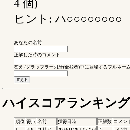
4 個)
ヒント: ハ○○○○○○○○
あなたの名前
正解した時のコメント
答え (グラップラー刃牙(全42巻)中に登場するフルネ
ハイスコアランキング
順位
得点
名前
獲得日時
正解数
コメン
1
818
ユリア
2003/11/28 12:22:23
15
いいね