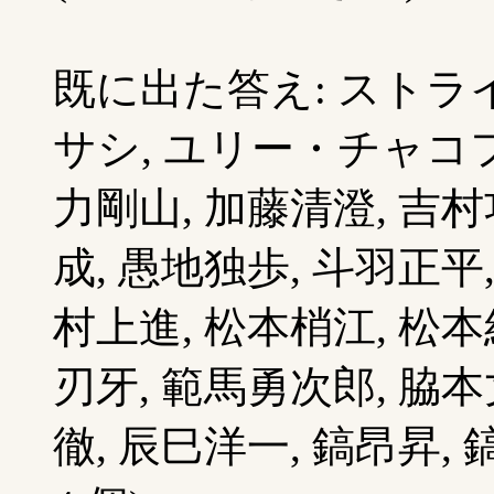
既に出た答え: ストライ
サシ, ユリー・チャコフ
力剛山, 加藤清澄, 吉村
成, 愚地独歩, 斗羽正平
村上進, 松本梢江, 松本
刃牙, 範馬勇次郎, 脇本
徹, 辰巳洋一, 鎬昂昇, 