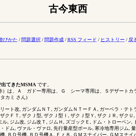
古今東西
。
遊びかた
/
問題選択
/
問題作成
/
RSS フィード
/
ヒストリー
/
戻
出てきたMSMA
です。
（赤）は、Ａ ガドー専用は、Ｇ シーマ専用は、Ｓデザート
タカミ さん)
フリート改, ガンダムＮＴ, ガンダムＮＴーＦＡ, ガーベラ・テトラ
, ザクＦＴ, ザクＪ型, ザクＪ型Ｉ, ザクＪ型Ｙ, ザクＪＲ, ザク
ル, ジム改, ジム改Ｔ, ジムＨ, ズゴックＥ, ドム・トローペン
ック・ドム, ヴァル・ヴァロ, 先行量産型ボール, 寒冷地専用ジム,
, ＢＤ号機, ＢＤ号機Ａ, Ｅｚ８, ＧＭスナイパー, ＧＭスナイパー