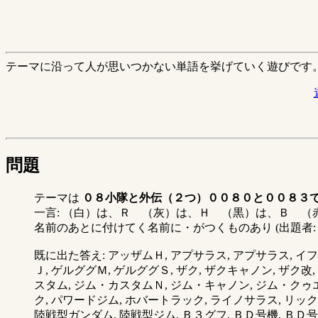
テーマに沿って人が思いつかない単語を挙げていく遊びです
問題
テーマは
０８小隊と外伝（２つ）００８０と００８３で
一言: （白）は、Ｒ （灰）は、Ｈ （黒）は、Ｂ 
名前のあとに付けてく名前に・がつくものあり (出題者: 
既に出た答え: アッザムＨ, アプサラス, アプサラス, イ
Ｊ, ゲルググＭ, ゲルググＳ, ザク, ザクキャノン, ザク改
スタム, ジム・カスタムＮ, ジム・キャノン, ジム・クゥエ
ク, パワードジム, ホバートラック, ライノサラス, リ
陸戦型ガンダム, 陸戦型ジム, Ｂ３グフ, ＢＤ号機, ＢＤ号機