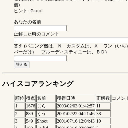
個)
ヒント: Ｇ○○○
あなたの名前
正解した時のコメント
答え (バニング機は、Ｎ カスタムは、Ｋ ワン（い
パーだけ） ブルーディスティニーは、ＢＤ)
ハイスコアランキング
順位
得点
名前
獲得日時
正解数
コメン
1
1676
じら
2003/02/03 01:42:57
11
2
889
くう
2001/02/22 04:21:46
38
3
549
Shoot
2001/07/16 12:04:43
10