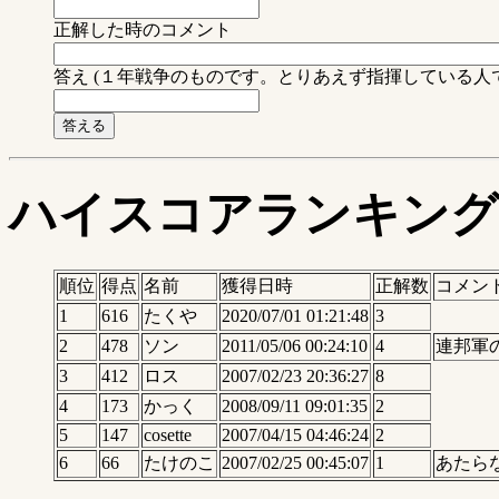
正解した時のコメント
答え (１年戦争のものです。とりあえず指揮している人
ハイスコアランキング
順位
得点
名前
獲得日時
正解数
コメン
1
616
たくや
2020/07/01 01:21:48
3
2
478
ソン
2011/05/06 00:24:10
4
連邦軍
3
412
ロス
2007/02/23 20:36:27
8
4
173
かっく
2008/09/11 09:01:35
2
5
147
cosette
2007/04/15 04:46:24
2
6
66
たけのこ
2007/02/25 00:45:07
1
あたら