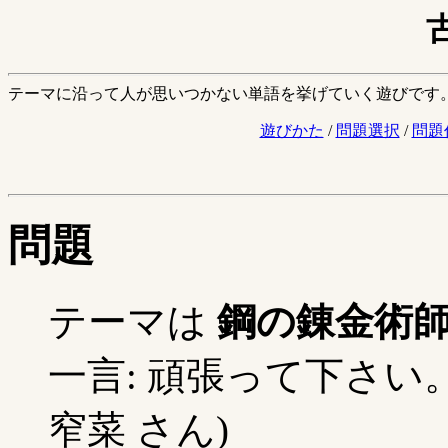
テーマに沿って人が思いつかない単語を挙げていく遊びです
遊びかた
/
問題選択
/
問題
問題
テーマは
鋼の錬金術
一言: 頑張って下さい
窄菜 さん)