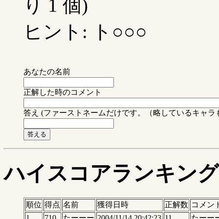
り 1 個)
ヒント: ト○○○
あなたの名前
正解した時のコメント
答え (ファーストネームだけです。（略しているキャラ
ハイスコアランキング
順位
得点
名前
獲得日時
正解数
コメン
1
710
たーーー
2004/11/14 20:42:23
11
たーー