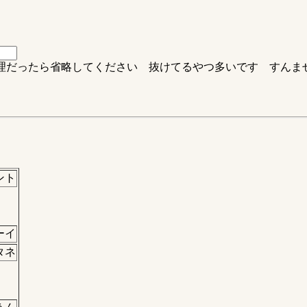
無理だったら省略してください 抜けてるやつ多いです すんませ
ント
ーイ
タネ