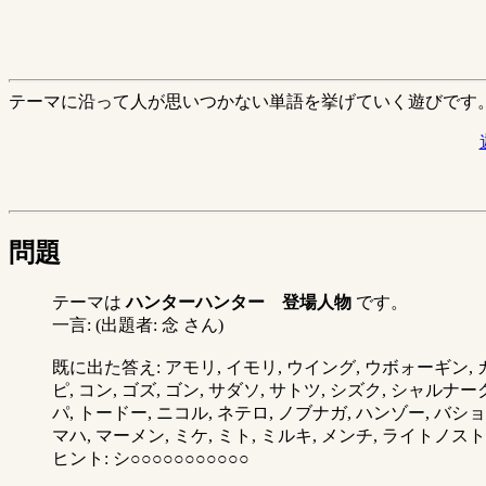
テーマに沿って人が思いつかない単語を挙げていく遊びです
問題
テーマは
ハンターハンター 登場人物
です。
一言: (出題者: 念 さん)
既に出た答え: アモリ, イモリ, ウイング, ウボォーギン, カ
ピ, コン, ゴズ, ゴン, サダソ, サトツ, シズク, シャルナ
パ, トードー, ニコル, ネテロ, ノブナガ, ハンゾー, バシ
マハ, マーメン, ミケ, ミト, ミルキ, メンチ, ライトノスト
ヒント: シ○○○○○○○○○○○