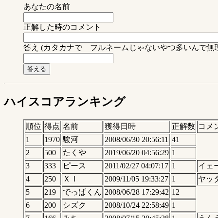
あなたの名前
正解した時のコメント
答え (カタカナで フルネームじゃないやつ多いんで
ハイスコアランキング
順位
得点
名前
獲得日時
正解数
コメ
1
1970
駿河
2008/06/30 20:56:11
41
2
500
たくや
2019/06/20 04:56:29
1
3
333
ピース
2011/02/27 04:07:17
1
イェ
4
250
ＸＩ
2009/11/05 19:33:27
1
ヤッ
5
219
でっぱくん
2008/06/28 17:29:42
12
6
200
シズク
2008/10/24 22:58:49
1