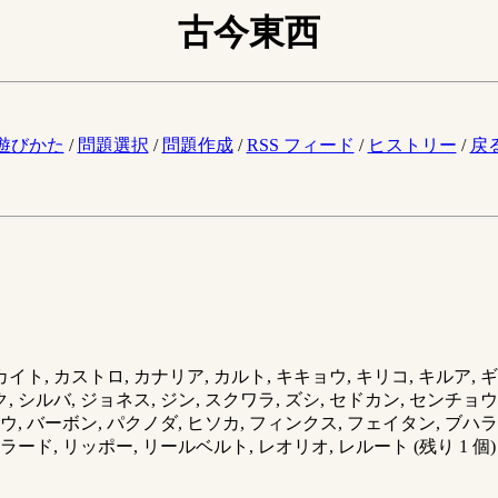
古今東西
。
遊びかた
/
問題選択
/
問題作成
/
RSS フィード
/
ヒストリー
/
戻
イト, カストロ, カナリア, カルト, キキョウ, キリコ, キルア, 
ーク, シルバ, ジョネス, ジン, スクワラ, ズシ, セドカン, センチョ
ョウ, バーボン, パクノダ, ヒソカ, フィンクス, フェイタン, ブハラ
ラード, リッポー, リールベルト, レオリオ, レルート (残り 1 個)