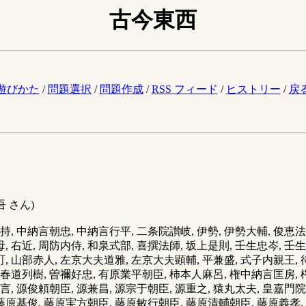
古今東西
。
遊びかた
/
問題選択
/
問題作成
/
RSS フィード
/
ヒストリー
/
戻
 さん)
, 中納言朝忠, 中納言行平, 二条院讃岐, 伊勢, 伊勢大輔, 俊恵法
母, 右近, 周防内侍, 和泉式部, 喜撰法師, 坂上是則, 壬生忠岑, 
小町, 山部赤人, 左京大夫道雅, 左京大夫顕輔, 平兼盛, 式子内親
康, 春道列樹, 曽禰好忠, 有原業平朝臣, 柿本人麻呂, 権中納言匡房
言, 源俊頼朝臣, 源兼昌, 源宗于朝臣, 源重之, 猿丸太夫, 皇嘉門
, 藤原基俊, 藤原実方朝臣, 藤原敏行朝臣, 藤原清輔朝臣, 藤原義孝,