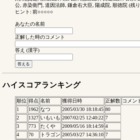
公, 赤染衛門, 道因法師, 鎌倉右大臣, 陽成院, 順徳院 (残り 
ヒント: 前○○○○○
あなたの名前
正解した時のコメント
答え (漢字)
ハイスコアランキング
順位
得点
名前
獲得日時
正解数
コメン
1
1962
なつ
2005/03/30 18:18:45
80
2
1327
いもいも
2007/02/25 12:40:22
7
3
773
たくや
2009/05/16 18:14:59
4
4
70
トラゴン
2005/03/27 14:36:10
7