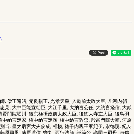
る
師, 僧正遍昭, 元良親王, 光孝天皇, 入道前太政大臣, 凡河内躬
壬生忠見, 大中臣能宣朝臣, 大江千里, 大納言公任, 大納言経信, 大貳
王, 待賢門院堀川, 後京極摂政前太政大臣, 後徳大寺左大臣, 後鳥羽
, 権中納言定家, 権中納言定頼, 権中納言敦忠, 殷富門院大輔, 河原
院別当, 皇太后宮大夫俊成, 相模, 祐子内親王家紀伊, 祟徳院, 紀友
 藤原興風, 藤原道信, 蝉丸, 西行法師, 謙徳公, 議同三司母, 貞信