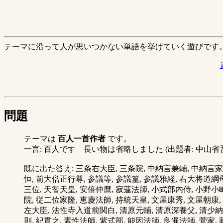
テーマに沿って人が思いつかない単語を挙げていく遊びです
問題
テーマは
百人一首作者
です。
一言: 百人です 長い物は省略しました (出題者: 中山省吾
既に出た答え: 三条右大臣, 三条院, 中納言兼輔, 中納言家持
恒, 前大僧正行尊, 参議等, 参議篁, 参議雅経, 右大将道綱
三位, 天智天皇, 安倍仲麿, 寂蓮法師, 小式部内侍, 小野
院, 従二位家隆, 恵慶法師, 持統天皇, 文屋康秀, 文屋朝
左大臣, 法性寺入道前関白, 清原元輔, 清原深養父, 清少納
則, 紀貫之, 素性法師, 紫式部, 能因法師, 良暹法師, 菅家