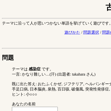
テーマに沿って人が思いつかない単語を挙げていく遊びです
遊びかた
/
問題選択
/
問題
問題
テーマは
感染症
です。
一言: かなり難しい…(汗) (出題者: takahara さん)
既に出た答え: おたふくかぜ, ジフテリア, ヘルパンギーナ
手足口病, 日本脳炎, 泉熱, 百日咳, 破傷風, 突発性発疹症, 赤
ヒント: 小○○○
あなたの名前