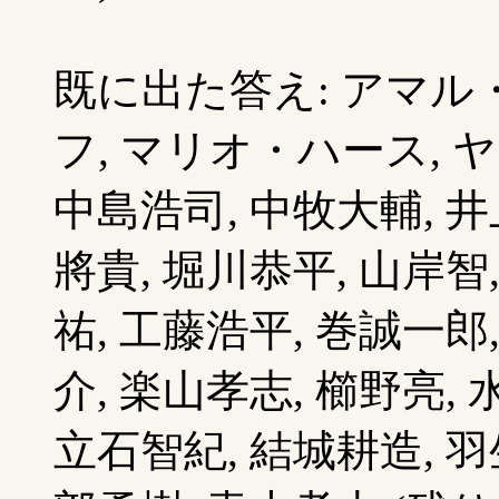
既に出た答え: アマル
フ, マリオ・ハース, 
中島浩司, 中牧大輔, 井
將貴, 堀川恭平, 山岸智
祐, 工藤浩平, 巻誠一郎
介, 楽山孝志, 櫛野亮,
立石智紀, 結城耕造, 羽