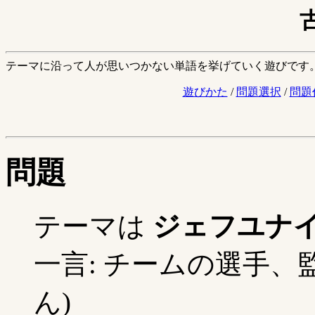
テーマに沿って人が思いつかない単語を挙げていく遊びです
遊びかた
/
問題選択
/
問題
問題
テーマは
ジェフユナ
一言: チームの選手、監
ん)