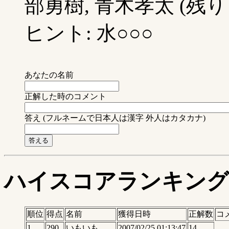
部勇樹, 青木孝太 (残り 
ヒント: 水○○○
あなたの名前
正解した時のコメント
答え (フルネームで日本人は漢字 外人はカタカナ)
ハイスコアランキング
順位
得点
名前
獲得日時
正解数
コ
1
290
いもいも
2007/02/25 01:13:47
14