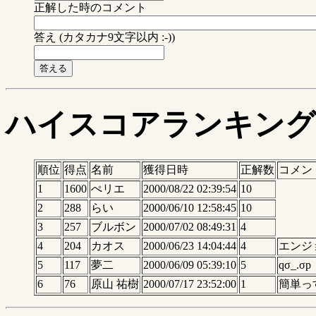
正解した時のコメント
答え (カタカナ9文字以内 :-))
ハイスコアランキング
順位
得点
名前
獲得日時
正解数
コメン
1
1600
ぺリエ
2000/08/22 02:39:54
10
2
288
らい
2000/06/10 12:58:45
10
3
257
ブルボン
2000/07/02 08:49:31
4
4
204
カオス
2000/06/23 14:04:44
4
エンジ
5
117
夢二
2000/06/09 05:39:10
5
qσ_.σp
6
76
原山 祐樹
2000/07/17 23:52:00
1
簡単っ