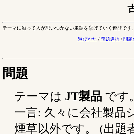
テーマに沿って人が思いつかない単語を挙げていく遊びです
遊びかた
/
問題選択
/
問題
問題
テーマは
JT製品
です
一言: 久々に会社製
煙草以外です。 (出題者