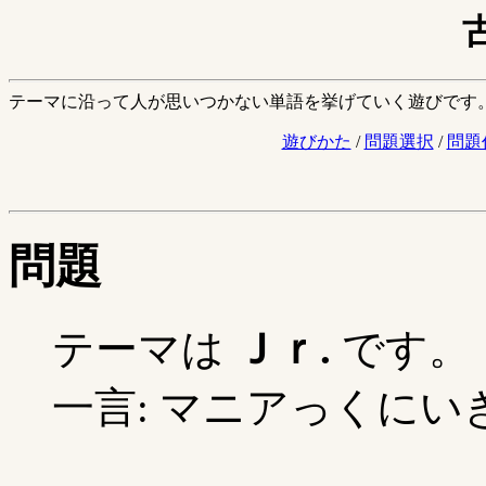
テーマに沿って人が思いつかない単語を挙げていく遊びです
遊びかた
/
問題選択
/
問題
問題
テーマは
Ｊｒ.
です。
一言: マニアっくにいき