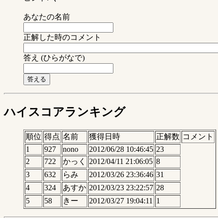
あなたの名前
正解した時のコメント
答え (ひらがなで)
ハイスコアランキング
順位
得点
名前
獲得日時
正解数
コメント
1
927
nono
2012/06/28 10:46:45
23
2
722
かっく
2012/04/11 21:06:05
8
3
632
らみ
2012/03/26 23:36:46
31
4
324
あすか
2012/03/23 23:22:57
28
5
58
きー
2012/03/27 19:04:11
1