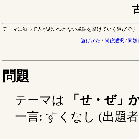
テーマに沿って人が思いつかない単語を挙げていく遊びです
遊びかた
/
問題選択
/
問題
問題
テーマは
「せ・ぜ」
一言: すくなし (出題者