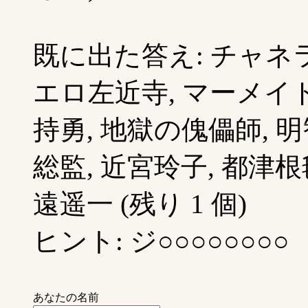
既に出た答え: チャネラ
エロ左近寺, マーメイド
持勇, 地獄の傀儡師, 明
総監, 近宮玲子, 都津根
遠遥一 (残り 1 個)
ヒント: ジ○○○○○○○○
あなたの名前