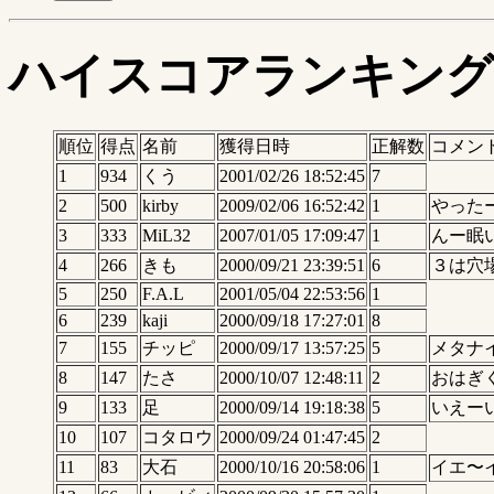
ハイスコアランキング
順位
得点
名前
獲得日時
正解数
コメン
1
934
くう
2001/02/26 18:52:45
7
2
500
kirby
2009/02/06 16:52:42
1
やった
3
333
MiL32
2007/01/05 17:09:47
1
んー眠
4
266
きも
2000/09/21 23:39:51
6
３は穴
5
250
F.A.L
2001/05/04 22:53:56
1
6
239
kaji
2000/09/18 17:27:01
8
7
155
チッピ
2000/09/17 13:57:25
5
メタナ
8
147
たさ
2000/10/07 12:48:11
2
おはぎ
9
133
足
2000/09/14 19:18:38
5
いえー
10
107
コタロウ
2000/09/24 01:47:45
2
11
83
大石
2000/10/16 20:58:06
1
イエ〜