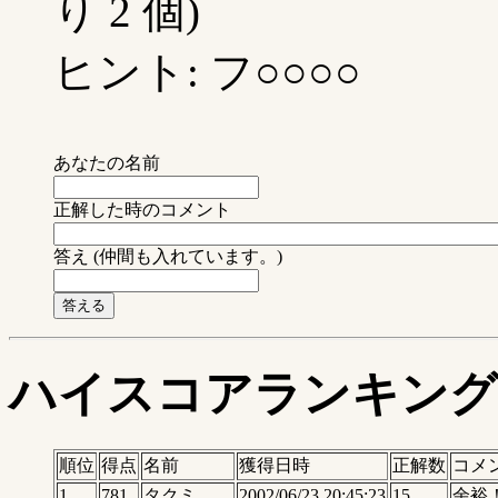
り 2 個)
ヒント: フ○○○○
あなたの名前
正解した時のコメント
答え (仲間も入れています。)
ハイスコアランキング
順位
得点
名前
獲得日時
正解数
コメ
1
781
タクミ
2002/06/23 20:45:23
15
余裕