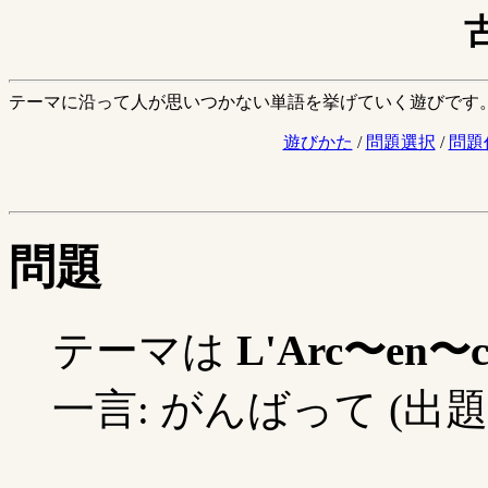
テーマに沿って人が思いつかない単語を挙げていく遊びです
遊びかた
/
問題選択
/
問題
問題
テーマは
L'Arc〜en〜ci
一言: がんばって (出題