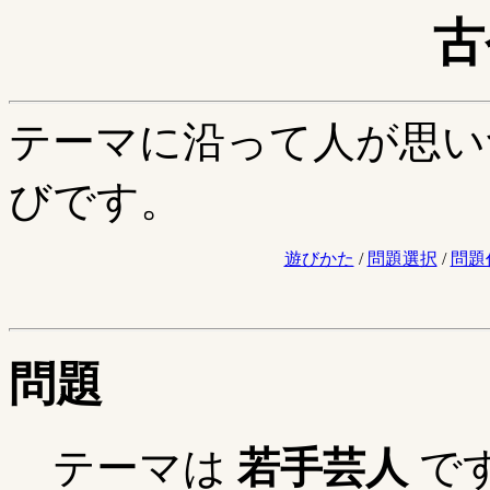
古
テーマに沿って人が思い
びです。
遊びかた
/
問題選択
/
問題
問題
テーマは
若手芸人
で