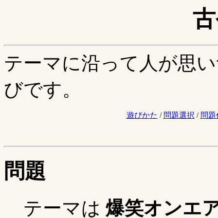
古
テーマに沿って人が思い
びです。
遊びかた
/
問題選択
/
問題
問題
テーマは
爆笑オンエ