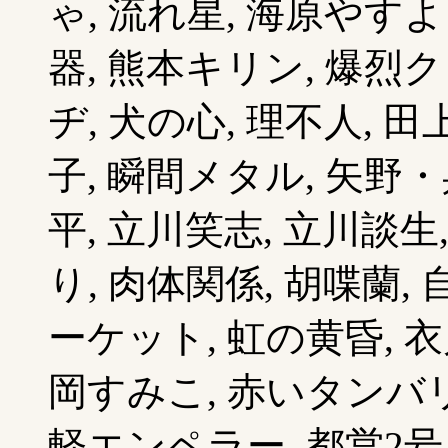
ゃ, 流れ星, 海原やすよ
器, 熊本キリン, 爆烈
ヂ, 犬の心, 理不人, 田
子, 瞬間メタル, 矢野・
平, 立川笑志, 立川談生,
り, 肉体関係, 胡喋蘭,
ーケット, 虹の黄昏, 
岡すみこ, 赤いタンバリン
軽エンペラー, 都営2号,