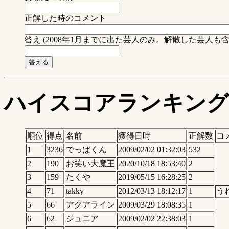
正解した時のコメント
答え (2008年1月までに出た芸人のみ。解散した芸人
ハイスコアランキング
順位
得点
名前
獲得日時
正解数
コ
1
3236
でっぱくん
2009/02/02 01:32:03
532
2
190
お笑い大魔王
2020/10/18 18:53:40
2
3
159
たくや
2019/05/15 16:28:25
2
4
71
takky
2012/03/13 18:12:17
1
う
5
66
アクアライン
2009/03/29 18:08:35
1
6
62
ジュニア
2009/02/02 22:38:03
1