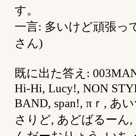
す。
一言: 多いけど頑張って
さん)
既に出た答え: 003MANI
Hi-Hi, Lucy!, NON STY
BAND, span!, πｒ,
さりど, あどばるーん,
んだーおりょう, いち