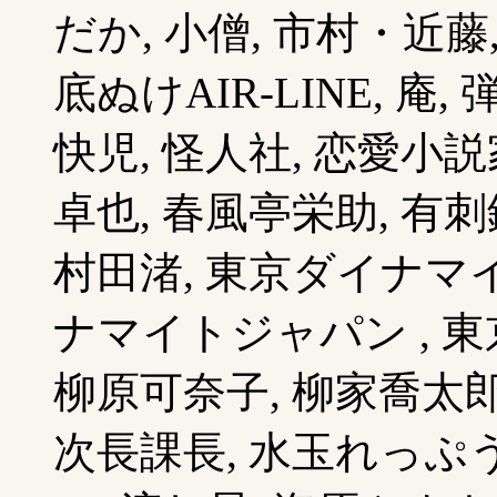
だか, 小僧, 市村・近藤
底ぬけAIR-LINE, 庵
快児, 怪人社, 恋愛小説
卓也, 春風亭栄助, 有刺
村田渚, 東京ダイナマ
ナマイトジャパン , 東
柳原可奈子, 柳家喬太郎,
次長課長, 水玉れっぷう