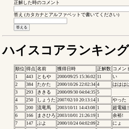
正解した時のコメント
答え (カタカナとアルファベットで書いてください)
ハイスコアランキング
順位
得点
名前
獲得日時
正解数
コメン
1
443
ともや
2000/09/25 15:36:02
11
い
2
384
たかた
2000/10/26 22:02:34
4
ははは
3
293
ききる
2000/09/30 04:04:35
5
4
250
しょうた
2007/02/10 20:13:14
1
やった
5
200
流竜馬
2003/10/11 14:43:08
1
超電磁ヨー
6
166
まさひろ
2003/10/01 21:26:19
1
余裕!
7
147
ぷよ
2000/10/24 04:02:09
2
にょ