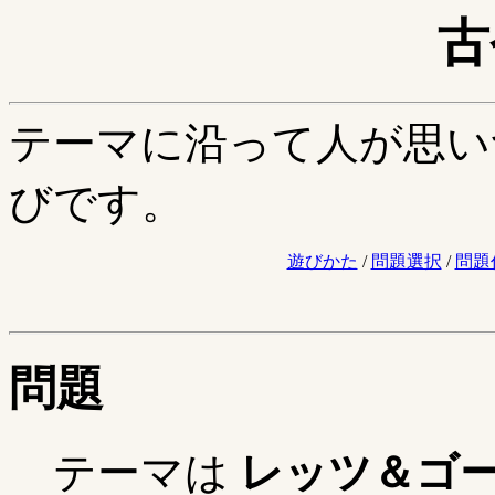
古
テーマに沿って人が思い
びです。
遊びかた
/
問題選択
/
問題
問題
テーマは
レッツ＆ゴ