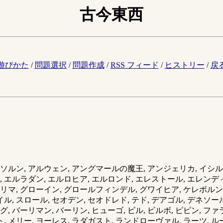
古今東西
。
遊びかた
/
問題選択
/
問題作成
/
RSS フィード
/
ヒストリー
/
戻
ソルン, アルウェン, アングマールの魔王, アンジェリカ, イシル
, エルラダン, エルロヒア, エルロンド, エレストール, エレンディ
リマ, グローイン, グロールフィンデル, グワイヒア, ケレボルン,
イル, スロール, セオデン, セオドレド, テド, デアゴル, デネソー
ログ, バーリマン, バーリン, ヒューゴ, ビル, ビルボ, ピピン, フ
, メリー, ヨーレス, ラダガスト, ランドローヴァル, ラーツ, ルー