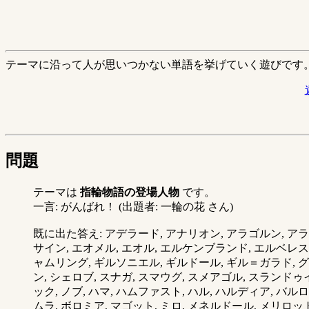
テーマに沿って人が思いつかない単語を挙げていく遊びです
問題
テーマは
指輪物語の登場人物
です。
一言: がんばれ！ (出題者: 一輪の花 さん)
既に出た答え: アデラード, アナリオン, アラゴルン, アラ
サイン, エオメル, エオル, エルケンブランド, エルベレス
ャムリング, ギルソニエル, ギルドール, ギル＝ガラド, グ
ン, シェロブ, スナガ, スマウグ, スメアゴル, スランドゥ
ック, ノブ, ハマ, ハムファスト, ハル, ハルディア, バル
ムラ, ボロミア, マゴット, ミロ, メネルドール, メリロット