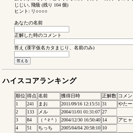
じじい, 飛蔭 (残り 104 個)
ヒント: リ○○○○
あなたの名前
正解した時のコメント
答え (漢字仮名カタまじり、名前のみ)
ハイスコアランキング
順位
得点
名前
獲得日時
正解数
コメン
1
241
まお
2011/09/16 12:15:51
31
やたー
2
133
メル
2004/11/01 01:31:07
27
3
84
（＾ё＾）
2004/12/30 16:50:40
14
アヒャ
4
51
ちっち
2005/04/04 20:58:10
10