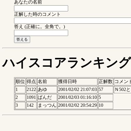
あなたの名前
正解した時のコメント
答え (正確に。全角で。)
ハイスコアランキング
順位
得点
名前
獲得日時
正解数
コメン
1
2122
あゆ
2001/02/02 21:07:03
57
Ｎ502
2
1091
ぱんだ
2001/02/03 01:16:10
5
3
142
まっつん
2001/02/02 20:54:29
10