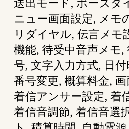
送出モード, ポーズダイ
ニュー画面設定, メモ
リダイヤル, 伝言メモ設
機能, 待受中音声メモ,
号, 文字入力方式, 日
番号変更, 概算料金, 
着信アンサー設定, 着
着信音調節, 着信音選択
ト, 積算時間, 自動電