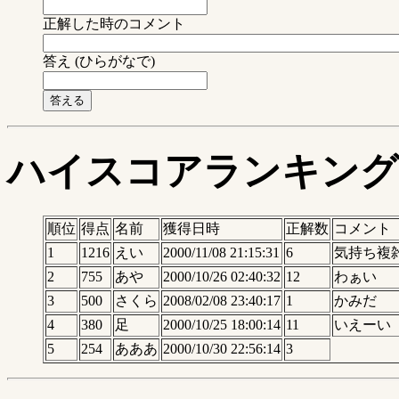
正解した時のコメント
答え (ひらがなで)
ハイスコアランキング
順位
得点
名前
獲得日時
正解数
コメント
1
1216
えい
2000/11/08 21:15:31
6
気持ち複
2
755
あや
2000/10/26 02:40:32
12
わぁい
3
500
さくら
2008/02/08 23:40:17
1
かみだ
4
380
足
2000/10/25 18:00:14
11
いえーい
5
254
あああ
2000/10/30 22:56:14
3