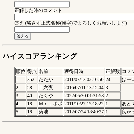
正解した時のコメント
答え (略さず正式名称(漢字)でよろしくお願いします)
ハイスコアランキング
順位
得点
名前
獲得日時
正解数
コメ
1
352
たたか
2011/07/13 02:16:50
24
はー
2
58
十六夜
2016/07/11 13:15:04
3
3
40
たくや
2022/05/30 01:31:58
2
4
18
Ｍｒ．ポポ
2011/10/27 15:18:22
1
あと
5
18
菊池
2012/07/24 18:40:27
1
良か