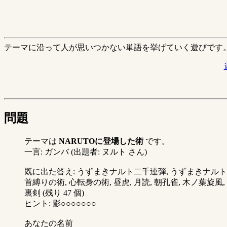
テーマに沿って人が思いつかない単語を挙げていく遊びです
問題
テーマは
NARUTOに登場した術
です。
一言: ガンバ (出題者: ヌルト さん)
既に出た答え: うずまきナルト二千連弾, うずまきナルト連弾,
首縛りの術, 心転身の術, 昼虎, 月読, 朝孔雀, 木ノ葉旋風,
裏剣 (残り 47 個)
ヒント: 影○○○○○○○
あなたの名前