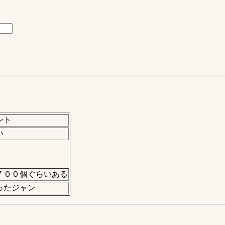
ント
い
７００個ぐらいある
ったジャン