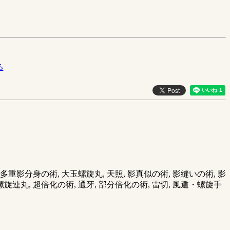
る
多重影分身の術, 大玉螺旋丸, 天照, 影真似の術, 影縫いの術, 影
, 螺旋連丸, 超倍化の術, 通牙, 部分倍化の術, 雷切, 風遁・螺旋手