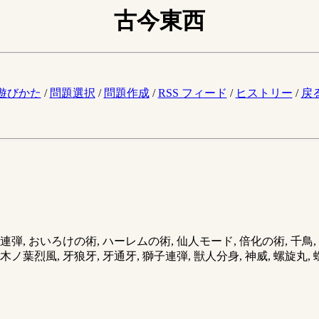
古今東西
。
遊びかた
/
問題選択
/
問題作成
/
RSS フィード
/
ヒストリー
/
戻
 おいろけの術, ハーレムの術, 仙人モード, 倍化の術, 千鳥, 
 木ノ葉烈風, 牙狼牙, 牙通牙, 獅子連弾, 獣人分身, 神威, 螺旋丸