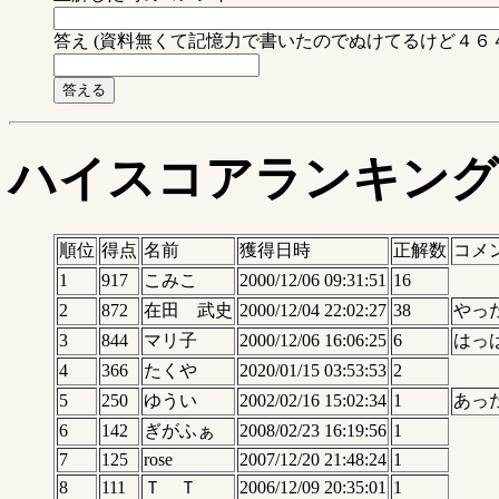
答え (資料無くて記憶力で書いたのでぬけてるけど４６
ハイスコアランキング
順位
得点
名前
獲得日時
正解数
コメ
1
917
こみこ
2000/12/06 09:31:51
16
2
872
在田 武史
2000/12/04 22:02:27
38
やっ
3
844
マリ子
2000/12/06 16:06:25
6
はっ
4
366
たくや
2020/01/15 03:53:53
2
5
250
ゆうい
2002/02/16 15:02:34
1
あっ
6
142
ぎがふぁ
2008/02/23 16:19:56
1
7
125
rose
2007/12/20 21:48:24
1
8
111
Ｔ Ｔ
2006/12/09 20:35:01
1