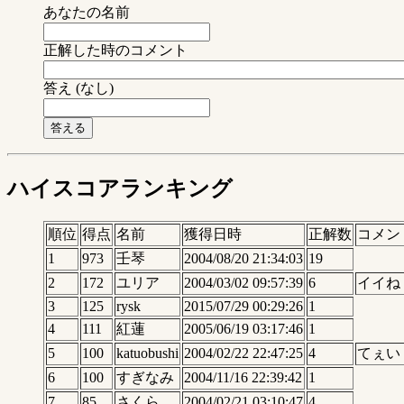
あなたの名前
正解した時のコメント
答え (なし)
ハイスコアランキング
順位
得点
名前
獲得日時
正解数
コメン
1
973
壬琴
2004/08/20 21:34:03
19
2
172
ユリア
2004/03/02 09:57:39
6
イイね
3
125
rysk
2015/07/29 00:29:26
1
4
111
紅蓮
2005/06/19 03:17:46
1
5
100
katuobushi
2004/02/22 22:47:25
4
てぇい
6
100
すぎなみ
2004/11/16 22:39:42
1
7
85
さくら
2004/02/21 03:10:47
4