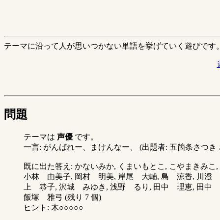
テーマに沿って人が思いつかない単語を挙げていく遊びです
問題
テーマは
声優
です。
一言: がんばれー、まけんなー、 (出題者: 五箇条さつき 
既に出た答え: かないみか, くまいもとこ, こやまきみこ, 
小林 由美子, 岡村 明美, 岸尾 大輔, 島 涼香, 川澄 
上 恭子, 沢城 みゆき, 浅野 るり, 田中 理恵, 田中 
飯塚 雅弓 (残り 7 個)
ヒント: 木○○○○○