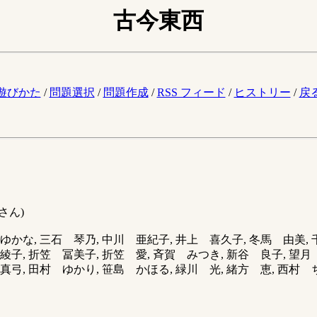
古今東西
。
遊びかた
/
問題選択
/
問題作成
/
RSS フィード
/
ヒストリー
/
戻
さん)
ゆかな, 三石 琴乃, 中川 亜紀子, 井上 喜久子, 冬馬 由美, 
綾子, 折笠 冨美子, 折笠 愛, 斉賀 みつき, 新谷 良子, 望月 
真弓, 田村 ゆかり, 笹島 かほる, 緑川 光, 緒方 恵, 西村 