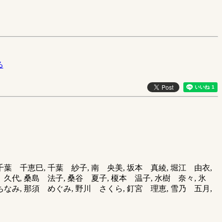
る
千葉 千恵巳, 千葉 紗子, 南 央美, 坂本 真綾, 堀江 由衣,
久代, 桑島 法子, 桑谷 夏子, 榎本 温子, 水樹 奈々, 氷
ちなみ, 那須 めぐみ, 野川 さくら, 釘宮 理恵, 雪乃 五月,