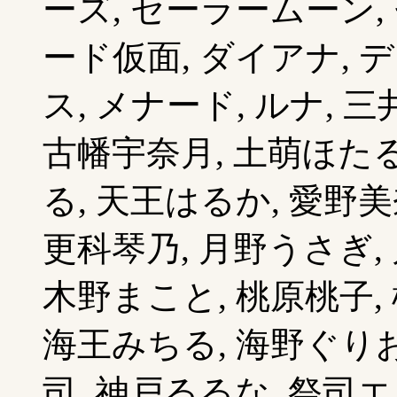
ーズ, セーラームーン,
ード仮面, ダイアナ, 
ス, メナード, ルナ, 
古幡宇奈月, 土萌ほたる
る, 天王はるか, 愛野美
更科琴乃, 月野うさぎ, 
木野まこと, 桃原桃子, 
海王みちる, 海野ぐりお
司, 神戸るるな, 祭司エ