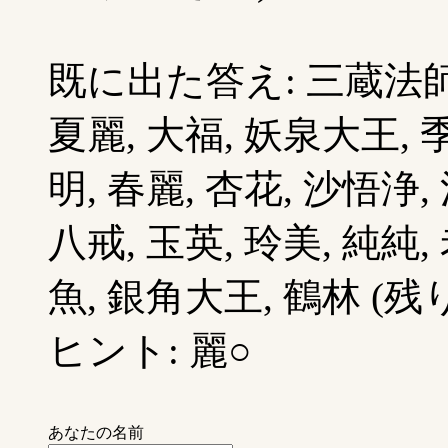
既に出た答え: 三蔵法師, 
夏麗, 大福, 妖泉大王, 
明, 春麗, 杏花, 沙悟浄
八戒, 玉英, 玲美, 純純,
魚, 銀角大王, 鶴林 (残り
ヒント: 麗○
あなたの名前