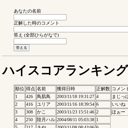
あなたの名前
正解した時のコメント
答え (全部ひらがなで)
ハイスコアランキング
順位
得点
名前
獲得日時
正解数
コメン
1
426
鳥肌鳥
2003/11/18 19:31:27
4
まじっ
2
416
ユリア
2003/11/16 18:39:54
6
いいね
3
308
かこ
2003/11/23 15:51:46
2
ほぉー
4
250
陸月ハル
2004/08/11 05:03:38
1
5
217
さや
2003/11/08 08:43:06
6