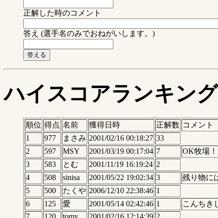
正解した時のコメント
答え (選手名のみでおねがいします。)
ハイスコアランキング
順位
得点
名前
獲得日時
正解数
コメント
1
977
まさみ
2001/02/16 00:18:27
33
2
597
MSY
2001/03/19 00:17:04
7
OK牧場！
3
583
とむ
2001/11/19 16:19:24
2
4
508
sinisa
2001/05/22 19:02:34
3
残り物に
5
500
たくや
2006/12/10 22:38:46
1
6
125
愛
2001/05/14 02:42:46
1
こんちき
7
120
tomy
2001/02/16 12:14:39
2