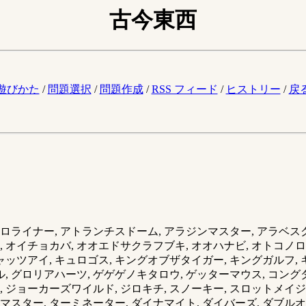
古今東西
。
遊びかた
/
問題選択
/
問題作成
/
RSS フィード
/
ヒストリー
/
戻
トロライナー, アトランチスドーム, アラジンマスター, アラベスク
ス, オイチョカバ, オオエドサクラフブキ, オオハナビ, オトコノロ
 キャッツアイ, キュロゴス, キングオブザタイガー, キングガルフ
, グロリアハーツ, ゲゲゲノキタロウ, ゲッターマウス, コングダ
ー, ジョーカーズワイルド, ジロキチ, スノーキー, スロットメ
トマスター, ターミネーター, ダイナマイト, ダイバーズ, ダブル