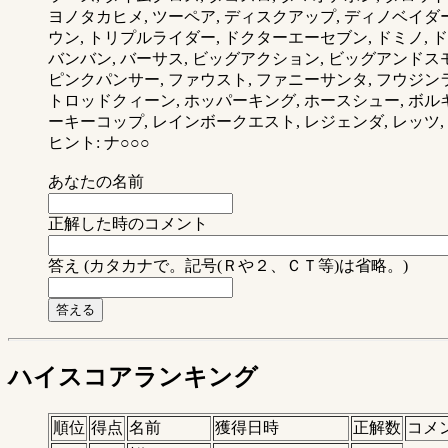
ヨノタカヒメ, ツーペア, ディスクアップ, ディノベイダー
ウン, トリプルライダー, ドクターエーセブン, ドミノ, 
バンバン, バーサス, ビッグアクション, ビッグアンドスモ
ピンクパンサー, ファウスト, ファニーサンタ, フウジン
トロッドクィーン, ホッパーキング, ホースシュー, ボルキ
ーキーコップ, レインボークエスト, レジェンダ, レッツ, 
ヒント: ナ○○○
あなたの名前
正解した時のコメント
答え (カタカナで。記号(Ｒや２、ＣＴ等)は省略。)
ハイスコアランキング
順位
得点
名前
獲得日時
正解数
コメ