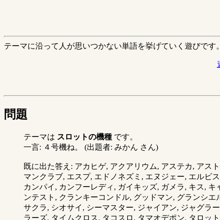
テーマに沿って人が思いつかない単語を挙げていく遊びです
問題
テーマは
スロットの機種
です。
一言: ４号機ね。 (出題者: みかん さん)
既に出た答え: アカヒゲ, アクアリウム, アステカ, アス
マンクラブ, エスプ, エドノネズミ, エヌジェー, エルビ
カンパイ, カンフーレディ, ガイキッズ, ガメラ, キス,
ンテスト, クランキーコンドル, グッドマン, グランシエル
サクラ, シオサイ, シーマスター, ジャイアン, ジャグラ
ラーズ, タイムクロス, タコスロ, タマオデポン, タロッ